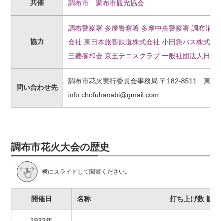
共催
調布市
調布市観光協会
調布警察署
多摩警察署
多摩中央警察署
調布消防
協力
会社
東日本旅客鉄道株式会社
小田急バス株式会
三菱養和会
京王テニスクラブ
一般社団法人日本
調布市花火実行委員会事務局 〒182-8511 東京都調布
問い合わせ先
info.chofuhanabi@gmail.com
調布市花火大会の歴史
横にスライドして閲覧ください。
開催日
名称
打ち上げ数 観覧
1933年