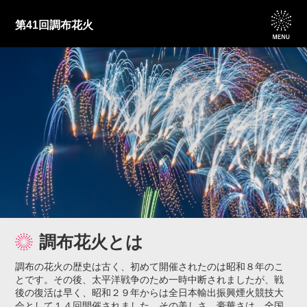
第41回調布花火
調布花火とは
調布の花火の歴史は古く、初めて開催されたのは昭和８年のこ
とです。その後、太平洋戦争のため一時中断されましたが、戦
後の復活は早く、昭和２９年からは全日本輸出振興煙火競技大
会として１４回開催されました。その美しさ、豪華さは、全国